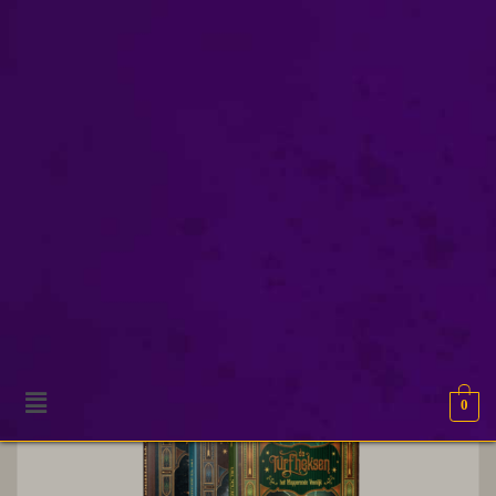
kinderjury
Toont alle 3 resultaten
0