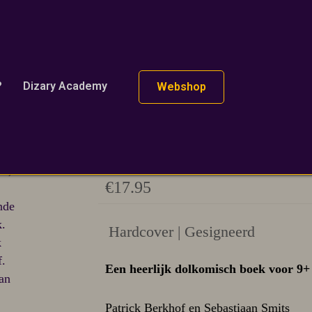
?
Dizary Academy
Webshop
De Turfheksen en het M
Hardcover
€
17.95
Hardcover | Gesigneerd
Een heerlijk dolkomisch boek voor 9+
Patrick Berkhof en Sebastiaan Smits