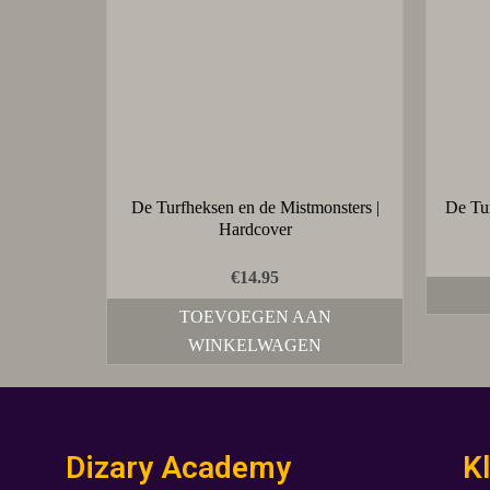
De Turfheksen en de Mistmonsters |
De Tur
Hardcover
€
14.95
TOEVOEGEN AAN
WINKELWAGEN
Dizary Academy
K