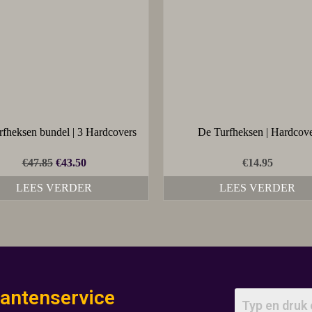
fheksen bundel | 3 Hardcovers
De Turfheksen | Hardcov
€
47.85
€
43.50
€
14.95
LEES VERDER
LEES VERDER
lantenservice