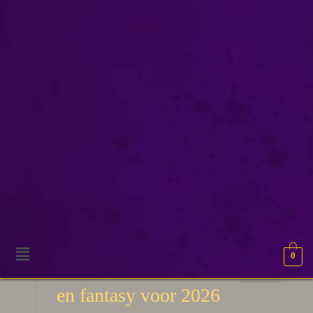
bookcommunity
0
23
De boeken trends in YA
SEP 2025
en fantasy voor 2026