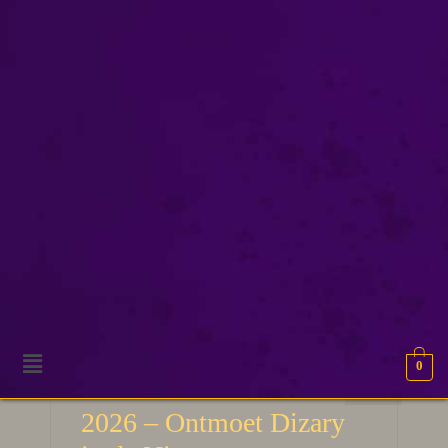
CultuurDordrecht
0
12
Dordtse Boekenmarkt
JUN 2026
2026 – Ontmoet Dizary