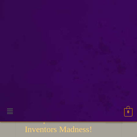
fantasy spel
0
18
Pas op voor de
MEI 2025
Inventors Madness!