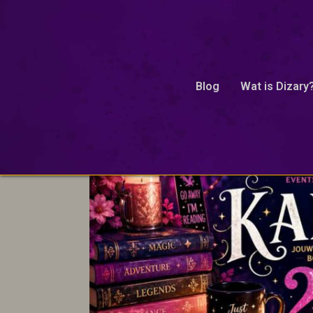
MagicAndMystery
Blog
Wat is Dizary