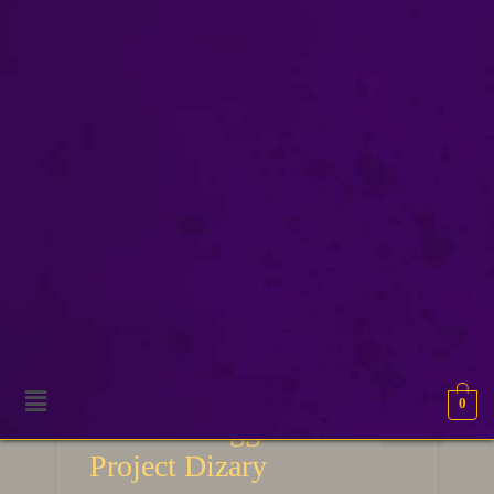
nieuwebanner
0
5
Nieuwe vlaggen voor
MEI 2025
Project Dizary