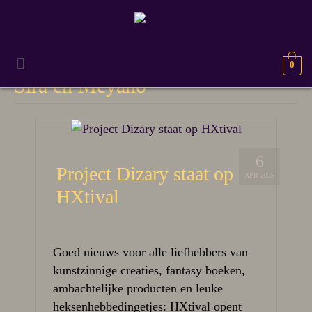
0
Sira en Meyano
6
Project Dizary staat op
APR 2025
HXtival
Goed nieuws voor alle liefhebbers van
kunstzinnige creaties, fantasy boeken,
ambachtelijke producten en leuke
heksenhebbedingetjes: HXtival opent