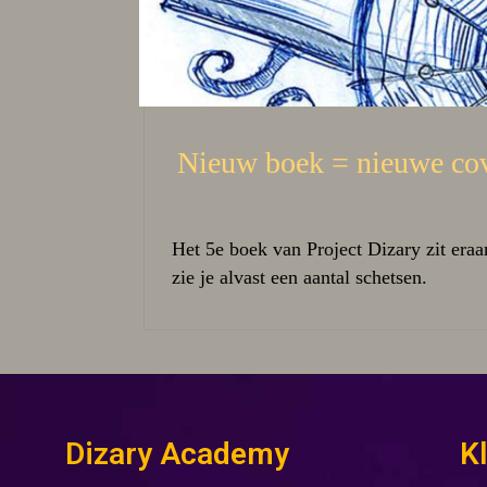
Nieuw boek = nieuwe co
Het 5e boek van Project Dizary zit eraa
zie je alvast een aantal schetsen.
Dizary Academy
K