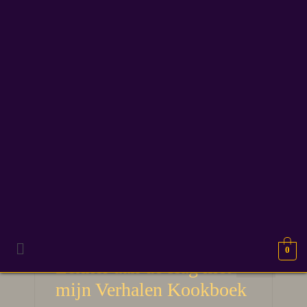
verhalen
0
24
Lekker aan de slag met
JAN 2021
mijn Verhalen Kookboek