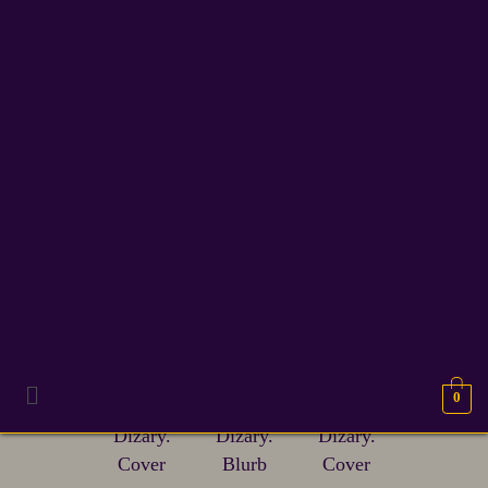
TERUG NAAR
BOEKEN
0