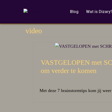
Blog
Wat is Dizary
video
VASTGELOPEN met SC
om verder te komen
Met deze 7 brainstormtips kom jij weer 