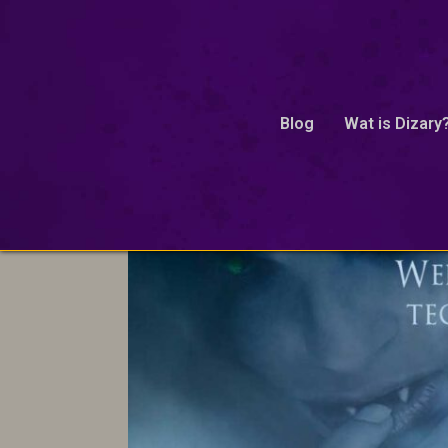
waaromvampiersknoflook
Blog
Wat is Dizary