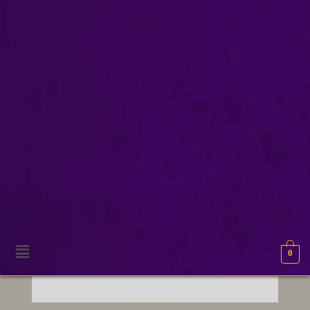
in de put zit
0