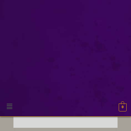
fabeldieren
0