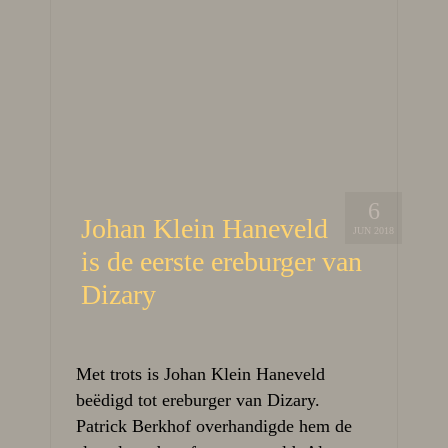
6
Johan Klein Haneveld
JUN 2018
is de eerste ereburger van
Dizary
Met trots is Johan Klein Haneveld
beëdigd tot ereburger van Dizary.
Patrick Berkhof overhandigde hem de