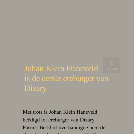
6
Johan Klein Haneveld
JUN 2018
is de eerste ereburger van
Dizary
Met trots is Johan Klein Haneveld
beëdigd tot ereburger van Dizary.
Patrick Berkhof overhandigde hem de