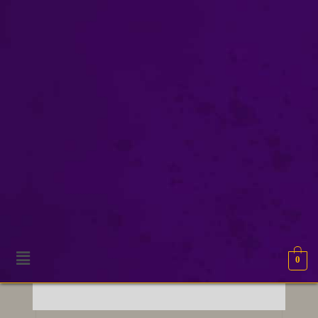
uitgever boek
0