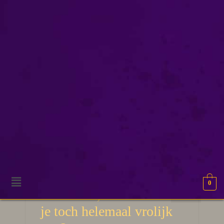
interpretatie
0
25
Pareidolia, daar wordt
MRT 2026
je toch helemaal vrolijk