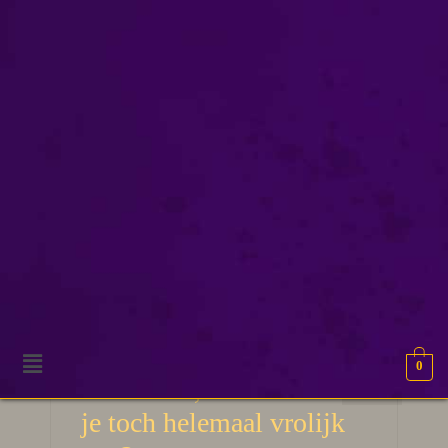
patroonherkenning
0
25
Pareidolia, daar wordt
MRT 2026
je toch helemaal vrolijk