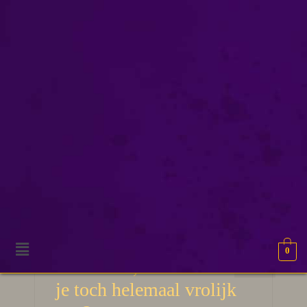
verbeelding
0
25
Pareidolia, daar wordt
MRT 2026
je toch helemaal vrolijk