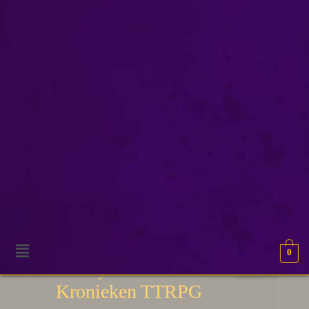
D&D
0
13
Dizary Chaotische
APR 2024
Kronieken TTRPG